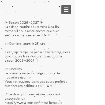
🌟 Saison 2026–2027 🌟
La saison touche doucement à sa fin…
même s’il nous reste encore quelques
séances à partager ensemble 💛
👉 Derniers cours le 25 juin
Il est déjà temps de penser à la rentrée, alors
voici toutes les infos pratiques pour la
saison 2026–2027 👇
👉 Horaires
Le planning reste inchangé pour cette
nouvelle saison ✨
Vous retrouverez donc vos cours préférés
aux horaires habituels 💃💪🧘‍♀️🔥🍑🏋️‍♀️
📍 Le descriptif complet des cours est
disponible ici :
https://www.a-motionfitness.be/cours-