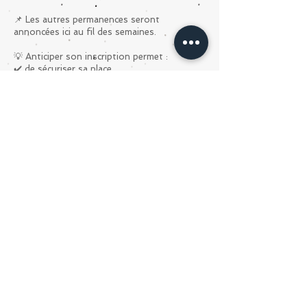
📌 Les autres permanences seront
annoncées ici au fil des semaines.
💡 Anticiper son inscription permet :
✔️ de sécuriser sa place
✔️ de faciliter l’organisation de la rentrée
✔️ et de retrouver dès septembre une belle
énergie de groupe 🙏
👉 Cours d’été
Les cours d’été (hors abonnement) seront
annoncés ici semaine après semaine ☀️
L’occasion parfaite de continuer à bouger
pendant l’été…
…ou de venir tester certains cours avant la
rentrée 😊
Je me réjouis de vous retrouver très bientôt
au studio,
pour les inscriptions, les questions… ou
simplement pour papoter un peu 💛
À très vite,
Aurélie