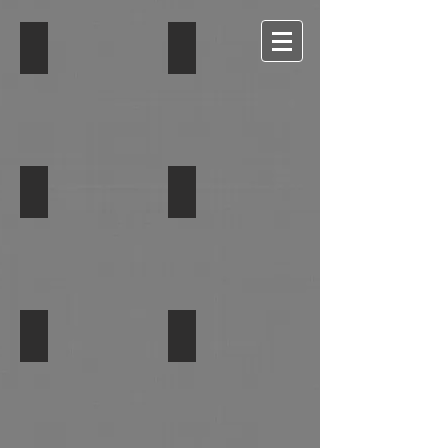
Zumba
Burn! 25'
Pump
Box&Balance
Yoga Aérien
Pilates
yoga
aérien